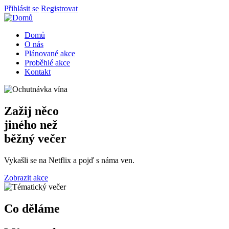
Přejít
Přihlásit se
Registrovat
k
hlavnímu
Domů
obsahu
O nás
Main
Plánované akce
navigation
Proběhlé akce
Kontakt
Zažij něco
jiného než
běžný večer
Vykašli se na Netflix a pojď s náma ven.
Zobrazit akce
Co děláme