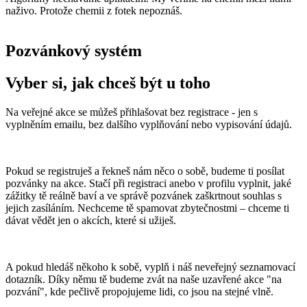
naživo. Protože chemii z fotek nepoznáš.
Pozvánkový systém
Vyber si, jak chceš být u toho
Na veřejné akce se můžeš přihlašovat bez registrace - jen s
vyplněním emailu, bez dalšího vyplňování nebo vypisování údajů.
Pokud se registruješ a řekneš nám něco o sobě, budeme ti posílat
pozvánky na akce. Stačí při registraci anebo v profilu vyplnit, jaké
zážitky tě reálně baví a ve správě pozvánek zaškrtnout souhlas s
jejich zasíláním. Nechceme tě spamovat zbytečnostmi – chceme ti
dávat vědět jen o akcích, které si užiješ.
A pokud hledáš někoho k sobě, vyplň i náš neveřejný seznamovací
dotazník. Díky němu tě budeme zvát na naše uzavřené akce "na
pozvání", kde pečlivě propojujeme lidi, co jsou na stejné vlně.