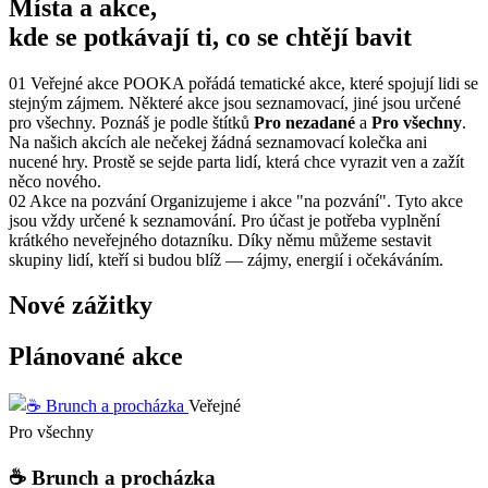
Místa a akce,
kde se potkávají ti, co se chtějí bavit
01
Veřejné akce
POOKA pořádá tematické akce, které spojují lidi se
stejným zájmem. Některé akce jsou seznamovací, jiné jsou určené
pro všechny. Poznáš je podle štítků
Pro nezadané
a
Pro všechny
.
Na našich akcích ale nečekej žádná seznamovací kolečka ani
nucené hry. Prostě se sejde parta lidí, která chce vyrazit ven a zažít
něco nového.
02
Akce na pozvání
Organizujeme i akce "na pozvání". Tyto akce
jsou vždy určené k seznamování. Pro účast je potřeba vyplnění
krátkého neveřejného dotazníku. Díky němu můžeme sestavit
skupiny lidí, kteří si budou blíž — zájmy, energií i očekáváním.
Nové zážitky
Plánované akce
Veřejné
Pro všechny
☕ Brunch a procházka