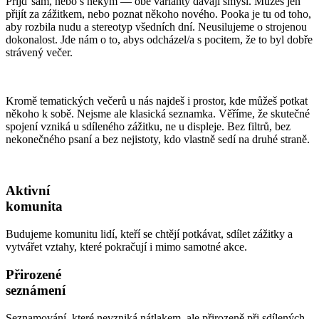
Přijď sám, nebo s někým — obě varianty dávají smysl. Můžeš jen
přijít za zážitkem, nebo poznat někoho nového. Pooka je tu od toho,
aby rozbila nudu a stereotyp všedních dní. Neusilujeme o strojenou
dokonalost. Jde nám o to, abys odcházel/a s pocitem, že to byl dobře
strávený večer.
Kromě tematických večerů u nás najdeš i prostor, kde můžeš potkat
někoho k sobě. Nejsme ale klasická seznamka. Věříme, že skutečné
spojení vzniká u sdíleného zážitku, ne u displeje. Bez filtrů, bez
nekonečného psaní a bez nejistoty, kdo vlastně sedí na druhé straně.
Aktivní
komunita
Budujeme komunitu lidí, kteří se chtějí potkávat, sdílet zážitky a
vytvářet vztahy, které pokračují i mimo samotné akce.
Přirozené
seznámení
Seznamování, které nevzniká nátlakem, ale přirozeně při sdílených